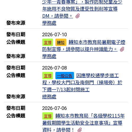
少年─青春專案」，製作防制兒童及少
年施用不良物質及遭受性剝削等宣導
有5個附檔
DM，請參閱。
發布來源
學務處
發布日期
2026-07-10
公告標題
轉知本市教育局暑期電子煙
宣導
轉知
有
防制宣導，請參閱以提升辨識能力。
發布來源
學務處
發布日期
2026-07-08
公告標題
因應學校通學步道工
宣導
一般公告
程，學校大門口及南側門（操場旁）於
下週一7/13起封閉施工
發布來源
總務處
發布日期
2026-07-06
公告標題
轉知本市教育局「各級學校115年
宣導
暑假期間學生活動安全注意事項」宣導
有1個附檔
資料，請參閱！