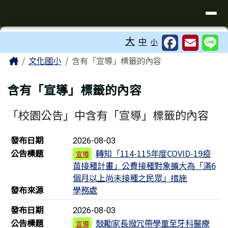
臺南市歸仁區文化國小全球資訊站
導覽列
跳至主內容區
工具列
大
中
小
⏸
頁尾區域
主內容區域
Home
文化國小
含有「宣導」標籤的內容
含有「宣導」標籤的內容
「校園公告」中含有「宣導」標籤的內容
新聞列表
發布日期
2026-08-03
公告標題
轉知「114-115年度COVID-19疫
宣導
苗接種計畫」公費接種對象擴大為「滿6
個月以上尚未接種之民眾」措施
發布來源
學務處
發布日期
2026-08-03
公告標題
鼓勵家長撥冗帶學童至牙科醫療
宣導