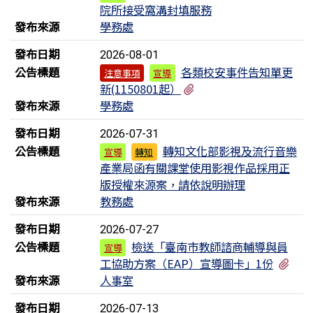
院所接受窩溝封填服務
發布來源
學務處
發布日期
2026-08-01
公告標題
各類校安事件告知單更
注意事項
宣導
有3個附檔
新(1150801起）​​​​​​​
發布來源
學務處
發布日期
2026-07-31
公告標題
轉知文化部影視及流行音樂
宣導
轉知
產業局函有關課堂使用影視作品採用正
版授權來源案，請依說明辦理
發布來源
教務處
發布日期
2026-07-27
公告標題
檢送「臺南市教師諮商輔導與員
宣導
有1
工協助方案（EAP）宣導圖卡」1份
發布來源
人事室
發布日期
2026-07-13