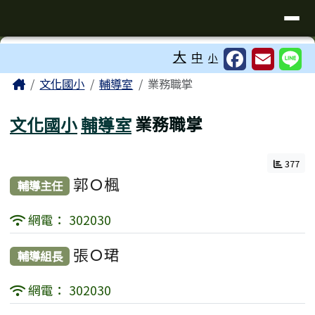
臺南市歸仁區文化國小全球資訊站
導覽列
跳至主內容區
工具列
大
中
小
⏸
頁尾區域
主內容區域
Home
文化國小
輔導室
業務職掌
文化國小
輔導室
業務職掌
377
郭Ｏ楓
輔導主任
網電： 302030
張Ｏ珺
輔導組長
網電： 302030