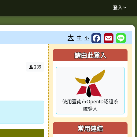
登入
大
中
小
⏸
右邊區域內容
請由此登入
239
使用臺南市OpenID認證系
統登入
常用連結