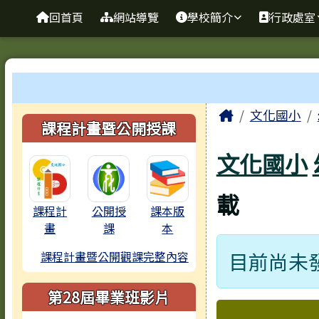
臺南市歸仁區文化國小全
導覽列
跳至主內容區
回首頁
網站導覽
學校簡介
行政處室
工具列
頁尾區域
主內容區
Home
文化國小
左邊區域內容
課程計畫暨公開授課
文化國小
載
課程計
公開授
課本版
畫
課
本
目前尚未
課程計畫暨公開觀課完整內容
第28屆畢業班影片
下中區域