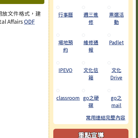
 開放文件格式，建
行事曆
週三進
票選活
l Affairs
ODF
修
動
場地預
維修通
Padlet
約
報
IPEVO
文化信
文化
箱
Drive
classroom
go之硬
go之
碟
mail
常用連結完整內容
重點宣導