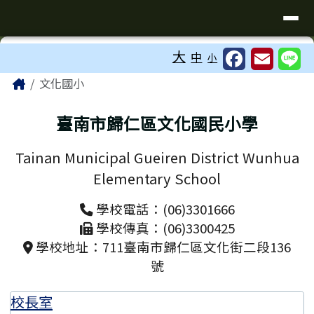
臺南市歸仁區文化國小全球資訊站
導覽列
跳至主內容區
工具列
大
中
小
⏸
頁尾區域
主內容區域
Home
文化國小
臺南市歸仁區文化國民小學
Tainan Municipal Gueiren District Wunhua
Elementary School
學校電話：(06)3301666
學校傳真：(06)3300425
學校地址：711臺南市歸仁區文化街二段136
號
校長室