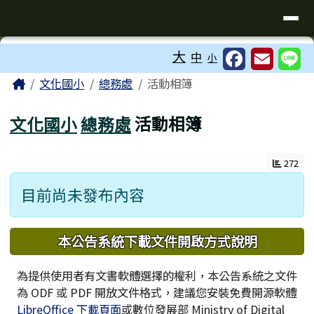
臺南市歸仁區文化國小全球資訊站
導覽列
跳至主內容區
工具列
大
中
小
⏸
頁尾區域
主內容區域
Home
文化國小
總務處
活動相簿
文化國小
總務處
活動相簿
272
目前尚未發布內容
下中區域內容
本公告系統下載文件開啟方式說明
為提供使用者有文書軟體選擇的權利，本公告系統之文件
為 ODF 或 PDF 開放文件格式，建議您安裝免費開源軟體
LibreOffice 下載頁面
或數位發展部 Ministry of Digital