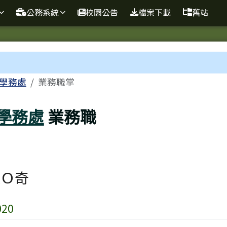
球資訊站
公務系統
校園公告
檔案下載
舊站
域
學務處
業務職掌
學務處
業務職
Ｏ奇
20