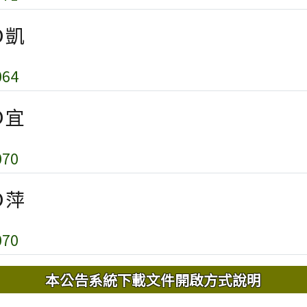
Ｏ凱
64
Ｏ宜
70
Ｏ萍
70
內容
本公告系統下載文件開啟方式說明