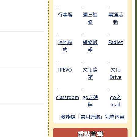
行事曆
週三進
票選活
修
動
場地預
維修通
Padlet
約
報
IPEVO
文化信
文化
箱
Drive
classroom
go之硬
go之
碟
mail
教務處「常用連結」完整內容
重點宣導