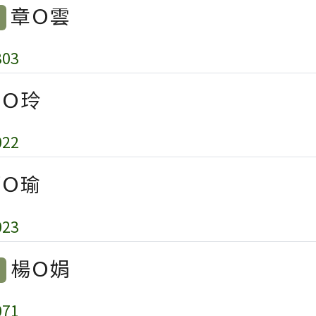
章Ｏ雲
03
Ｏ玲
22
Ｏ瑜
23
楊Ｏ娟
71