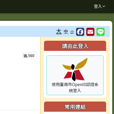
登入
大
中
小
⏸
右邊區域內容
請由此登入
560
使用臺南市OpenID認證系
統登入
常用連結