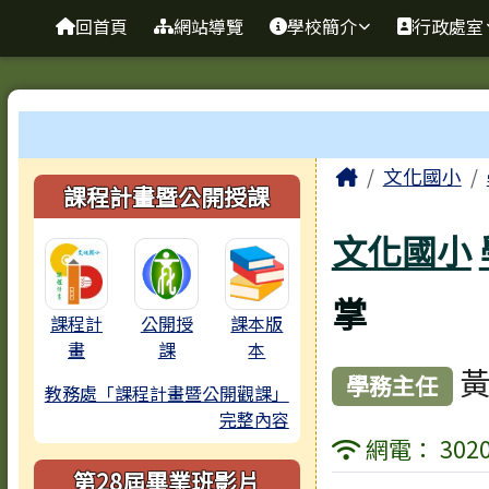
臺南市歸仁區文化國小全
導覽列
跳至主內容區
回首頁
網站導覽
學校簡介
行政處室
工具列
頁尾區域
主內容區
Home
文化國小
左邊區域內容
課程計畫暨公開授課
文化國小
掌
課程計
公開授
課本版
畫
課
本
黃
學務主任
教務處「課程計畫暨公開觀課」
完整內容
網電： 3020
第28屆畢業班影片