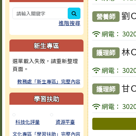
search
劉
營養師
進階搜尋
網電： 3020
新生專區
林
護理師
選單載入失敗，請重新整理
頁面。
網電： 3020
教務處「新生專區」完整內容
甘
護理師
學習扶助
網電： 3020
下中區域
科技化評量
資源平臺
文化專區「學習扶助」完整內容