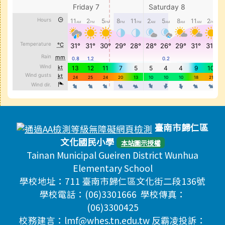
頁尾區域內容
臺南市歸仁區
文化國民小學
本站圖示授權
Tainan Municipal Gueiren District Wunhua
Elementary School
學校地址：711 臺南市歸仁區文化街二段136號
學校電話：(06)3301666 學校傳真：
(06)3300425
校務建言：lmf@whes.tn.edu.tw 反霸凌投訴：