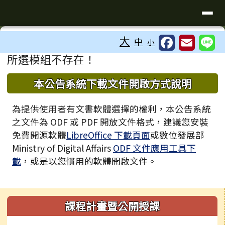
臺南市歸仁區文化國小全球資訊站
導覽列
跳至主內容區
工具列
大
中
小
⏸
頁尾區域
主內容區域
所選模組不存在！
下中區域內容
本公告系統下載文件開啟方式說明
為提供使用者有文書軟體選擇的權利，本公告系統
之文件為 ODF 或 PDF 開放文件格式，建議您安裝
免費開源軟體
LibreOffice 下載頁面
或數位發展部
Ministry of Digital Affairs
ODF 文件應用工具下
載
，或是以您慣用的軟體開啟文件。
左邊區域內容
課程計畫暨公開授課