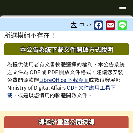
臺南市歸仁區文化國小全球資訊站
導覽列
跳至主內容區
工具列
大
中
小
⏸
頁尾區域
主內容區域
所選模組不存在！
下中區域內容
本公告系統下載文件開啟方式說明
為提供使用者有文書軟體選擇的權利，本公告系統
之文件為 ODF 或 PDF 開放文件格式，建議您安裝
免費開源軟體
LibreOffice 下載頁面
或數位發展部
Ministry of Digital Affairs
ODF 文件應用工具下
載
，或是以您慣用的軟體開啟文件。
左邊區域內容
課程計畫暨公開授課