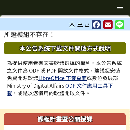
臺南市歸仁區文化國小全球資訊站
導覽列
跳至主內容區
工具列
大
中
小
⏸
頁尾區域
主內容區域
所選模組不存在！
下中區域內容
本公告系統下載文件開啟方式說明
為提供使用者有文書軟體選擇的權利，本公告系統
之文件為 ODF 或 PDF 開放文件格式，建議您安裝
免費開源軟體
LibreOffice 下載頁面
或數位發展部
Ministry of Digital Affairs
ODF 文件應用工具下
載
，或是以您慣用的軟體開啟文件。
左邊區域內容
課程計畫暨公開授課