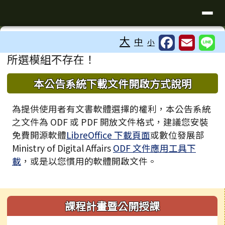
臺南市歸仁區文化國小全球資訊站
導覽列
跳至主內容區
工具列
大
中
小
⏸
頁尾區域
主內容區域
所選模組不存在！
下中區域內容
本公告系統下載文件開啟方式說明
為提供使用者有文書軟體選擇的權利，本公告系統
之文件為 ODF 或 PDF 開放文件格式，建議您安裝
免費開源軟體
LibreOffice 下載頁面
或數位發展部
Ministry of Digital Affairs
ODF 文件應用工具下
載
，或是以您慣用的軟體開啟文件。
左邊區域內容
課程計畫暨公開授課