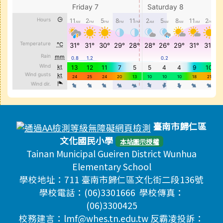
頁尾區域內容
臺南市歸仁區
文化國民小學
本站圖示授權
Tainan Municipal Gueiren District Wunhua
Elementary School
學校地址：711 臺南市歸仁區文化街二段136號
學校電話：(06)3301666 學校傳真：
(06)3300425
校務建言：lmf@whes.tn.edu.tw 反霸凌投訴：