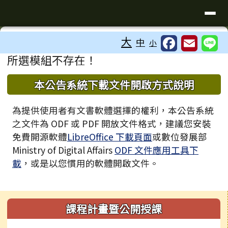
臺南市歸仁區文化國小全球資訊站
導覽列
跳至主內容區
工具列
大
中
小
⏸
頁尾區域
主內容區域
所選模組不存在！
下中區域內容
本公告系統下載文件開啟方式說明
為提供使用者有文書軟體選擇的權利，本公告系統
之文件為 ODF 或 PDF 開放文件格式，建議您安裝
免費開源軟體
LibreOffice 下載頁面
或數位發展部
Ministry of Digital Affairs
ODF 文件應用工具下
載
，或是以您慣用的軟體開啟文件。
左邊區域內容
課程計畫暨公開授課