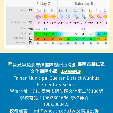
頁尾區域內容
臺南市歸仁區
文化國民小學
本站圖示授權
Tainan Municipal Gueiren District Wunhua
Elementary School
學校地址：711 臺南市歸仁區文化街二段136號
學校電話：(06)3301666 學校傳真：
(06)3300425
校務建言：lmf@whes.tn.edu.tw 反霸凌投訴：