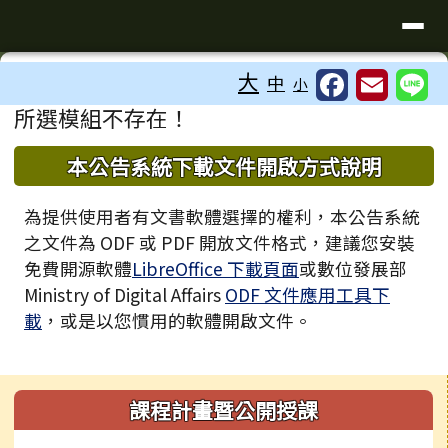
臺南市歸仁區文化國小全球資訊站
導覽列
跳至主內容區
工具列
大
中
小
⏸
頁尾區域
主內容區域
所選模組不存在！
下中區域內容
本公告系統下載文件開啟方式說明
為提供使用者有文書軟體選擇的權利，本公告系統
之文件為 ODF 或 PDF 開放文件格式，建議您安裝
免費開源軟體
LibreOffice 下載頁面
或數位發展部
Ministry of Digital Affairs
ODF 文件應用工具下
載
，或是以您慣用的軟體開啟文件。
左邊區域內容
課程計畫暨公開授課