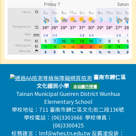
頁尾區域內容
臺南市歸仁區
文化國民小學
本站圖示授權
Tainan Municipal Gueiren District Wunhua
Elementary School
學校地址：711 臺南市歸仁區文化街二段136號
學校電話：(06)3301666 學校傳真：
(06)3300425
校務建言：lmf@whes.tn.edu.tw 反霸凌投訴：