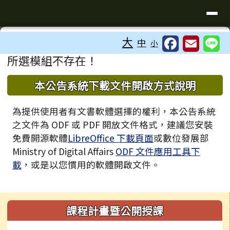
臺南市歸仁區文化國小全球資訊站
導覽列
跳至主內容區
工具列
大
中
小
⏸
頁尾區域
主內容區域
所選模組不存在！
下中區域內容
本公告系統下載文件開啟方式說明
為提供使用者有文書軟體選擇的權利，本公告系統
之文件為 ODF 或 PDF 開放文件格式，建議您安裝
免費開源軟體
LibreOffice 下載頁面
或數位發展部
Ministry of Digital Affairs
ODF 文件應用工具下
載
，或是以您慣用的軟體開啟文件。
左邊區域內容
課程計畫暨公開授課