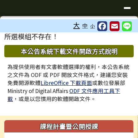
臺南市歸仁區文化國小全球資訊站
導覽列
跳至主內容區
工具列
大
中
小
⏸
頁尾區域
主內容區域
所選模組不存在！
下中區域內容
本公告系統下載文件開啟方式說明
為提供使用者有文書軟體選擇的權利，本公告系統
之文件為 ODF 或 PDF 開放文件格式，建議您安裝
免費開源軟體
LibreOffice 下載頁面
或數位發展部
Ministry of Digital Affairs
ODF 文件應用工具下
載
，或是以您慣用的軟體開啟文件。
左邊區域內容
課程計畫暨公開授課