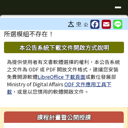
臺南市歸仁區文化國小全球資訊站
導覽列
跳至主內容區
工具列
大
中
小
⏸
頁尾區域
主內容區域
所選模組不存在！
下中區域內容
本公告系統下載文件開啟方式說明
為提供使用者有文書軟體選擇的權利，本公告系統
之文件為 ODF 或 PDF 開放文件格式，建議您安裝
免費開源軟體
LibreOffice 下載頁面
或數位發展部
Ministry of Digital Affairs
ODF 文件應用工具下
載
，或是以您慣用的軟體開啟文件。
左邊區域內容
課程計畫暨公開授課