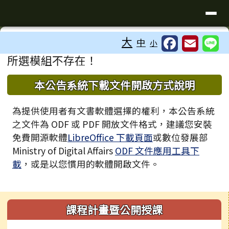
臺南市歸仁區文化國小全球資訊站
導覽列
跳至主內容區
工具列
大
中
小
⏸
頁尾區域
主內容區域
所選模組不存在！
下中區域內容
本公告系統下載文件開啟方式說明
為提供使用者有文書軟體選擇的權利，本公告系統
之文件為 ODF 或 PDF 開放文件格式，建議您安裝
免費開源軟體
LibreOffice 下載頁面
或數位發展部
Ministry of Digital Affairs
ODF 文件應用工具下
載
，或是以您慣用的軟體開啟文件。
左邊區域內容
課程計畫暨公開授課