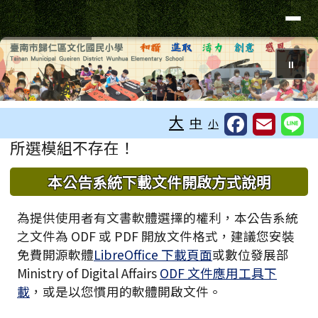
臺南市歸仁區文化國小全球資訊站
導覽列
跳至主內容區
⏸
工具列
大
中
小
頁尾區域
主內容區域
所選模組不存在！
下中區域內容
本公告系統下載文件開啟方式說明
為提供使用者有文書軟體選擇的權利，本公告系統
之文件為 ODF 或 PDF 開放文件格式，建議您安裝
免費開源軟體
LibreOffice 下載頁面
或數位發展部
Ministry of Digital Affairs
ODF 文件應用工具下
載
，或是以您慣用的軟體開啟文件。