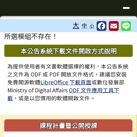
臺南市歸仁區文化國小全球資訊站
導覽列
跳至主內容區
工具列
大
中
小
⏸
頁尾區域
主內容區域
所選模組不存在！
下中區域內容
本公告系統下載文件開啟方式說明
為提供使用者有文書軟體選擇的權利，本公告系統
之文件為 ODF 或 PDF 開放文件格式，建議您安裝
免費開源軟體
LibreOffice 下載頁面
或數位發展部
Ministry of Digital Affairs
ODF 文件應用工具下
載
，或是以您慣用的軟體開啟文件。
左邊區域內容
課程計畫暨公開授課