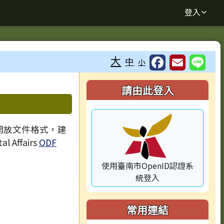
登入
大
中
小
⏸
右邊區域內容
請由此登入
 開放文件格式，建
l Affairs
ODF
使用臺南市OpenID認證系
統登入
常用連結