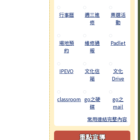
行事曆
週三進
票選活
修
動
場地預
維修通
Padlet
約
報
IPEVO
文化信
文化
箱
Drive
classroom
go之硬
go之
碟
mail
常用連結完整內容
重點宣導