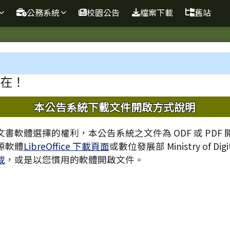
球資訊站
公務系統
校園公告
檔案下載
舊站
域
在！
內容
本公告系統下載文件開啟方式說明
書軟體選擇的權利，本公告系統之文件為 ODF 或 PDF
源軟體
LibreOffice 下載頁面
或數位發展部 Ministry of Digita
載
，或是以您慣用的軟體開啟文件。