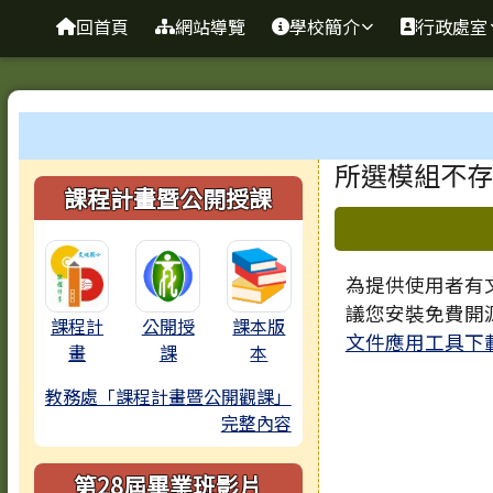
臺南市歸仁區文化國小全
導覽列
跳至主內容區
回首頁
網站導覽
學校簡介
行政處室
工具列
頁尾區域
主內容區
所選模組不存
左邊區域內容
課程計畫暨公開授課
下中區域
為提供使用者有文
議您安裝免費開
課程計
公開授
課本版
文件應用工具下
畫
課
本
教務處「課程計畫暨公開觀課」
完整內容
第28屆畢業班影片