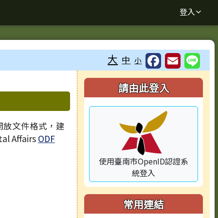
登入
大
中
小
⏸
右邊區域內容
請由此登入
 開放文件格式，建
l Affairs
ODF
使用臺南市OpenID認證系
統登入
常用連結