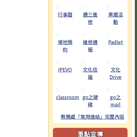
行事曆
週三進
票選活
修
動
場地預
維修通
Padlet
約
報
IPEVO
文化信
文化
箱
Drive
classroom
go之硬
go之
碟
mail
教務處「常用連結」完整內容
重點宣導