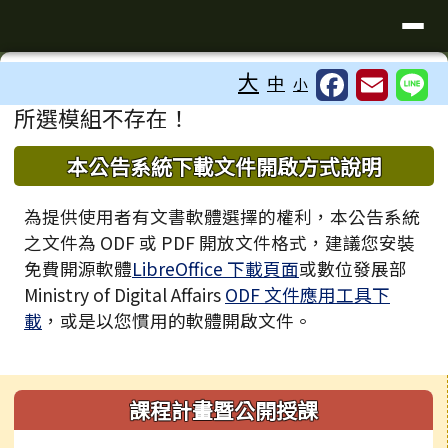
臺南市歸仁區文化國小全球資訊站
導覽列
跳至主內容區
工具列
大
中
小
⏸
頁尾區域
主內容區域
所選模組不存在！
下中區域內容
本公告系統下載文件開啟方式說明
為提供使用者有文書軟體選擇的權利，本公告系統
之文件為 ODF 或 PDF 開放文件格式，建議您安裝
免費開源軟體
LibreOffice 下載頁面
或數位發展部
Ministry of Digital Affairs
ODF 文件應用工具下
載
，或是以您慣用的軟體開啟文件。
左邊區域內容
課程計畫暨公開授課