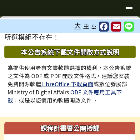
臺南市歸仁區文化國小全球資訊站
導覽列
跳至主內容區
工具列
大
中
小
⏸
頁尾區域
主內容區域
所選模組不存在！
下中區域內容
本公告系統下載文件開啟方式說明
為提供使用者有文書軟體選擇的權利，本公告系統
之文件為 ODF 或 PDF 開放文件格式，建議您安裝
免費開源軟體
LibreOffice 下載頁面
或數位發展部
Ministry of Digital Affairs
ODF 文件應用工具下
載
，或是以您慣用的軟體開啟文件。
左邊區域內容
課程計畫暨公開授課