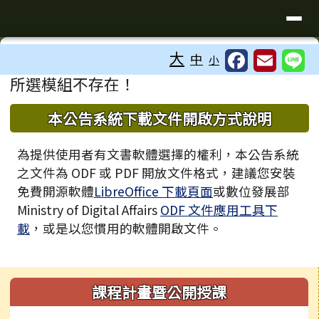
臺南市歸仁區文化國小全球資訊站
導覽列
跳至主內容區
工具列
大
中
小
⏸
頁尾區域
主內容區域
所選模組不存在！
下中區域內容
本公告系統下載文件開啟方式說明
為提供使用者有文書軟體選擇的權利，本公告系統
之文件為 ODF 或 PDF 開放文件格式，建議您安裝
免費開源軟體
LibreOffice 下載頁面
或數位發展部
Ministry of Digital Affairs
ODF 文件應用工具下
載
，或是以您慣用的軟體開啟文件。
左邊區域內容
課程計畫暨公開授課