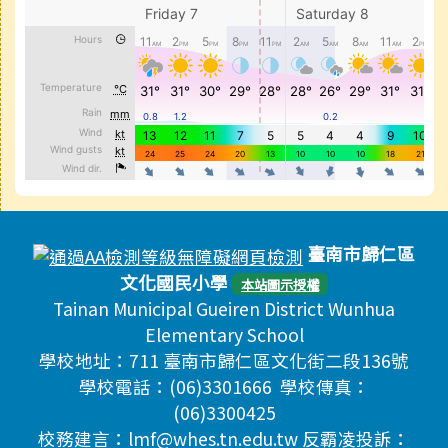
頁尾區域內容
臺南市歸仁區
文化國民小學
本站圖示授權
Tainan Municipal Gueiren District Wunhua
Elementary School
學校地址：711 臺南市歸仁區文化街二段136號
學校電話：(06)3301666 學校傳真：
(06)3300425
校務建言：lmf@whes.tn.edu.tw 反霸凌投訴：