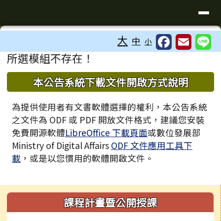
臺南市歸仁區文化國小全球資訊站
導覽列
跳至主內容區
工具列
大
中
小
⏸
頁尾區域
主內容區域
所選模組不存在！
下中區域內容
本公告系統下載文件開啟方式說明
為提供使用者有文書軟體選擇的權利，本公告系統
之文件為 ODF 或 PDF 開放文件格式，建議您安裝
免費開源軟體
LibreOffice 下載頁面
或數位發展部
Ministry of Digital Affairs
ODF 文件應用工具下
載
，或是以您慣用的軟體開啟文件。
左邊區域內容
課程計畫暨公開授課