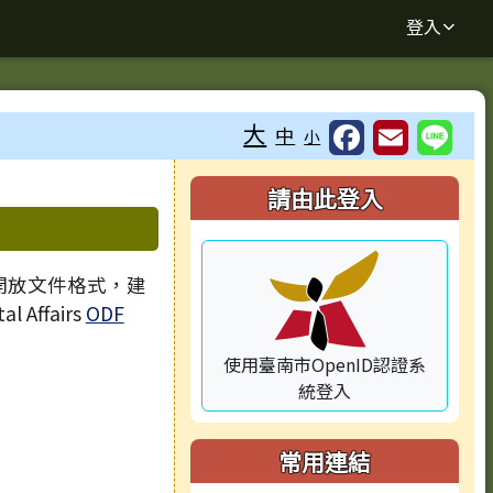
登入
大
中
小
⏸
右邊區域內容
請由此登入
 開放文件格式，建
l Affairs
ODF
使用臺南市OpenID認證系
統登入
常用連結