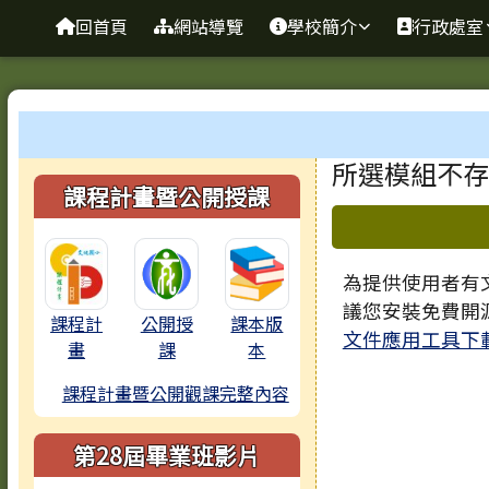
臺南市歸仁區文化國小全
導覽列
跳至主內容區
回首頁
網站導覽
學校簡介
行政處室
工具列
頁尾區域
主內容區
所選模組不存
左邊區域內容
課程計畫暨公開授課
下中區域
為提供使用者有文
議您安裝免費開
課程計
公開授
課本版
文件應用工具下
畫
課
本
課程計畫暨公開觀課完整內容
第28屆畢業班影片