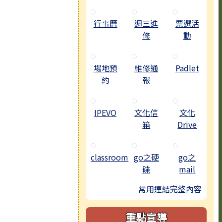
行事曆
週三進
票選活
修
動
場地預
維修通
Padlet
約
報
IPEVO
文化信
文化
箱
Drive
classroom
go之硬
go之
碟
mail
常用連結完整內容
重點宣導