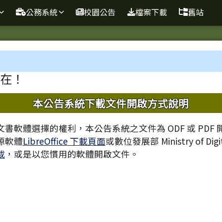
球資訊站
公務系統
校園公告
檔案下載
舊站
域
在！
內容
本公告系統下載文件開啟方式說明
書軟體選擇的權利，本公告系統之文件為 ODF 或 PDF
源軟體
LibreOffice 下載頁面
或數位發展部 Ministry of Digita
載
，或是以您慣用的軟體開啟文件。