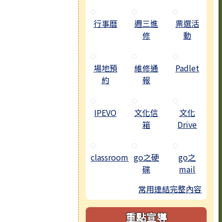
行事曆
週三進
票選活
修
動
場地預
維修通
Padlet
約
報
IPEVO
文化信
文化
箱
Drive
classroom
go之硬
go之
碟
mail
常用連結完整內容
重點宣導