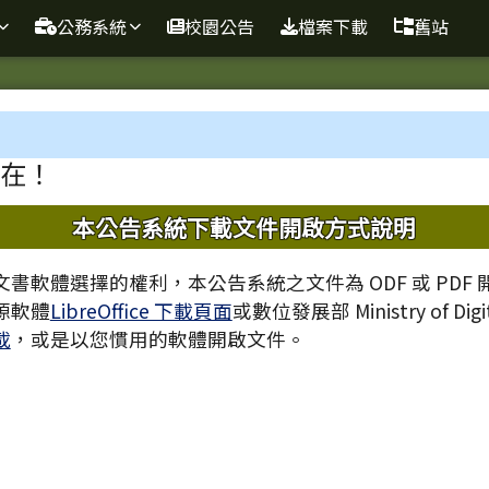
球資訊站
公務系統
校園公告
檔案下載
舊站
域
在！
內容
本公告系統下載文件開啟方式說明
書軟體選擇的權利，本公告系統之文件為 ODF 或 PDF
源軟體
LibreOffice 下載頁面
或數位發展部 Ministry of Digita
載
，或是以您慣用的軟體開啟文件。