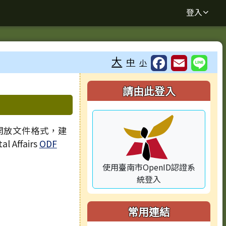
登入
大
中
小
⏸
右邊區域內容
請由此登入
 開放文件格式，建
l Affairs
ODF
使用臺南市OpenID認證系
統登入
常用連結