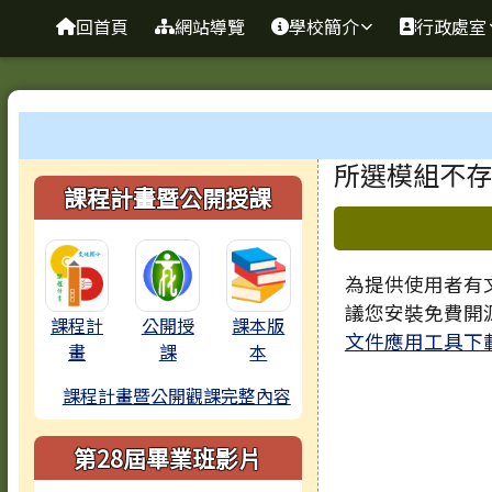
臺南市歸仁區文化國小全
導覽列
跳至主內容區
回首頁
網站導覽
學校簡介
行政處室
工具列
頁尾區域
主內容區
所選模組不存
左邊區域內容
課程計畫暨公開授課
下中區域
為提供使用者有文
議您安裝免費開
課程計
公開授
課本版
文件應用工具下
畫
課
本
課程計畫暨公開觀課完整內容
第28屆畢業班影片