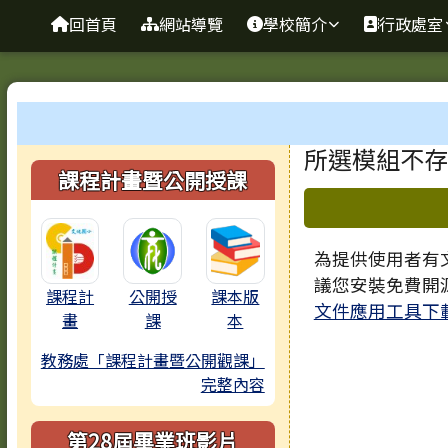
臺南市歸仁區文化國小全
導覽列
跳至主內容區
回首頁
網站導覽
學校簡介
行政處室
工具列
頁尾區域
主內容區
所選模組不存
左邊區域內容
課程計畫暨公開授課
下中區域
為提供使用者有文
議您安裝免費開
課程計
公開授
課本版
文件應用工具下
畫
課
本
教務處「課程計畫暨公開觀課」
完整內容
第28屆畢業班影片