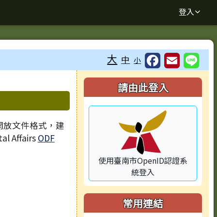
登入
大
中
小
⏸
右邊區域內容
請由此登入
 開放文件格式，建
l Affairs
ODF
使用臺南市OpenID認證系
統登入
常用連結