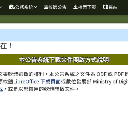
球資訊站
公務系統
校園公告
檔案下載
舊站
域
在！
內容
本公告系統下載文件開啟方式說明
書軟體選擇的權利，本公告系統之文件為 ODF 或 PDF
源軟體
LibreOffice 下載頁面
或數位發展部 Ministry of Digita
載
，或是以您慣用的軟體開啟文件。