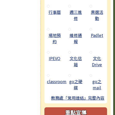
行事曆
週三進
票選活
修
動
場地預
維修通
Padlet
約
報
IPEVO
文化信
文化
箱
Drive
classroom
go之硬
go之
碟
mail
教務處「常用連結」完整內容
重點宣導