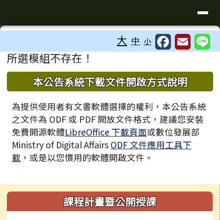
臺南市歸仁區文化國小全球資訊站
導覽列
跳至主內容區
工具列
大
中
小
⏸
頁尾區域
主內容區域
所選模組不存在！
下中區域內容
本公告系統下載文件開啟方式說明
為提供使用者有文書軟體選擇的權利，本公告系統
之文件為 ODF 或 PDF 開放文件格式，建議您安裝
免費開源軟體
LibreOffice 下載頁面
或數位發展部
Ministry of Digital Affairs
ODF 文件應用工具下
載
，或是以您慣用的軟體開啟文件。
左邊區域內容
課程計畫暨公開授課