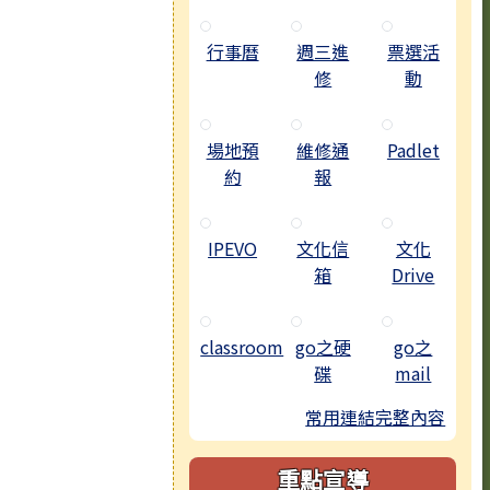
行事曆
週三進
票選活
修
動
場地預
維修通
Padlet
約
報
IPEVO
文化信
文化
箱
Drive
classroom
go之硬
go之
碟
mail
常用連結完整內容
重點宣導