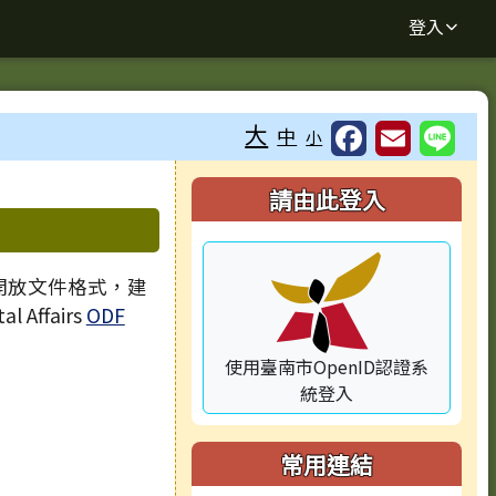
登入
大
中
小
⏸
右邊區域內容
請由此登入
 開放文件格式，建
l Affairs
ODF
使用臺南市OpenID認證系
統登入
常用連結