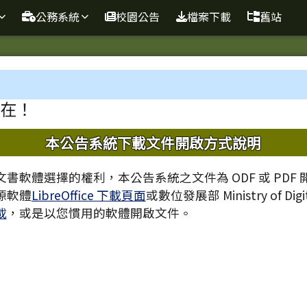
球資訊站
公務系統
校園公告
檔案下載
舊站
域
在！
內容
本公告系統下載文件開啟方式說明
書軟體選擇的權利，本公告系統之文件為 ODF 或 PDF
源軟體
LibreOffice 下載頁面
或數位發展部 Ministry of Digita
載
，或是以您慣用的軟體開啟文件。