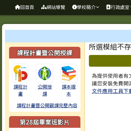
臺南市歸仁區文化國小全
導覽列
跳至主內容區
回首頁
網站導覽
學校簡介
行政處室
工具列
頁尾區域
主內容區
所選模組不存
左邊區域內容
課程計畫暨公開授課
下中區域
為提供使用者有文
議您安裝免費開
課程計
公開授
課本版
文件應用工具下
畫
課
本
課程計畫暨公開觀課完整內容
第28屆畢業班影片