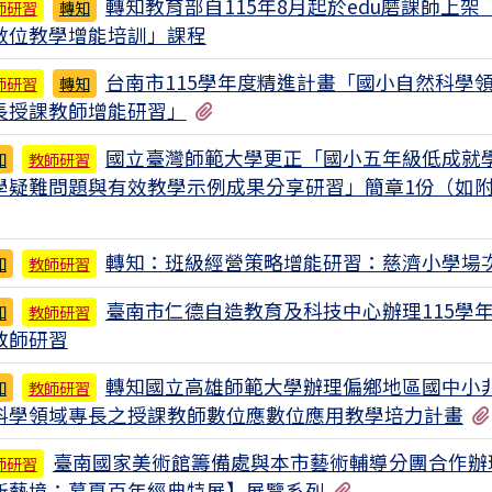
轉知教育部自115年8月起於edu磨課師上架
師研習
轉知
數位教學增能培訓」課程
台南市115學年度精進計畫「國小自然科學
師研習
轉知
有1個附檔
長授課教師增能研習」
國立臺灣師範大學更正「國小五年級低成就
知
教師研習
學疑難問題與有效教學示例成果分享研習」簡章1份（如
有1個附檔
轉知：班級經營策略增能研習：慈濟小學場
知
教師研習
臺南市仁德自造教育及科技中心辦理115學
知
教師研習
教師研習
轉知國立高雄師範大學辦理偏鄉地區國中小
知
教師研習
科學領域專長之授課教師數位應數位應用教學培力計畫
臺南國家美術館籌備處與本市藝術輔導分團合作辦
師研習
有1個附檔
新藝境：慕夏百年經典特展】展覽系列