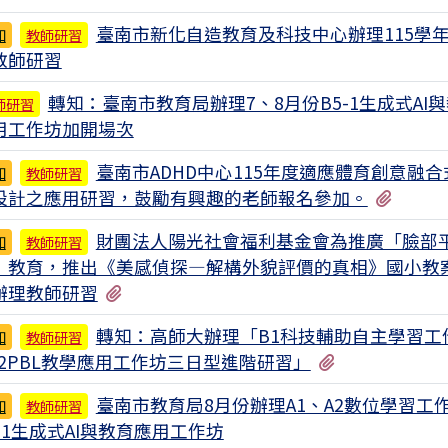
臺南市新化自造教育及科技中心辦理115學
知
教師研習
教師研習
轉知：臺南市教育局辦理7、8月份B5-1生成式AI
師研習
用工作坊加開場次
臺南市ADHD中心115年度適應體育創意融合
知
教師研習
有1個
設計之應用研習，鼓勵有興趣的老師報名參加。
財團法人陽光社會福利基金會為推廣「臉部
知
教師研習
」教育，推出《美感偵探—解構外貌評價的真相》國小教
有1個附檔
辦理教師研習
轉知：高師大辦理「B1科技輔助自主學習工
知
教師研習
有1個附檔
B2PBL教學應用工作坊三日型進階研習」
臺南市教育局8月份辦理A1、A2數位學習工
知
教師研習
5-1生成式AI與教育應用工作坊