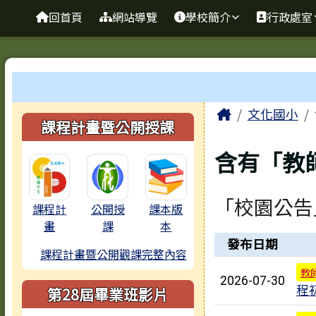
臺南市歸仁區文化國小全
導覽列
跳至主內容區
回首頁
網站導覽
學校簡介
行政處室
工具列
頁尾區域
主內容區
Home
文化國小
左邊區域內容
課程計畫暨公開授課
含有「教
「校園公告
課程計
公開授
課本版
畫
課
本
新聞列表
發布日期
課程計畫暨公開觀課完整內容
教
2026-07-30
程
第28屆畢業班影片