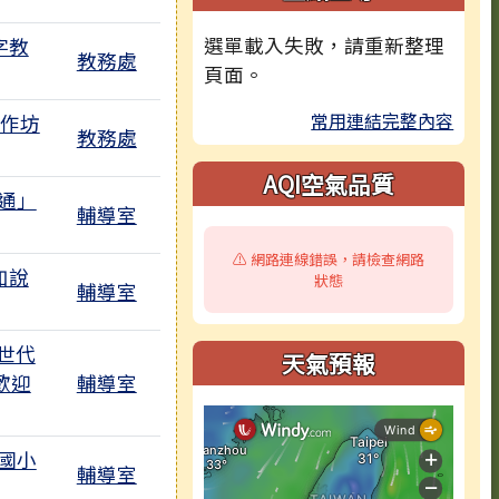
選單載入失敗，請重新整理
字教
教務處
頁面。
常用連結完整內容
工作坊
教務處
AQI空氣品質
通」
輔導室
⚠️ 網路連線錯誤，請檢查網路
如說
狀態
輔導室
世代
天氣預報
歡迎
輔導室
國小
輔導室