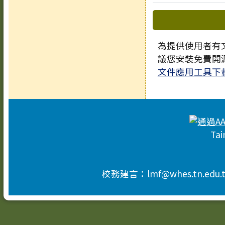
下中區域
為提供使用者有文
議您安裝免費開
文件應用工具下
頁尾區域內容
Tai
校務建言：lmf@whes.tn.edu.t