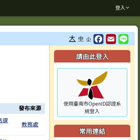
登入
大
中
小
⏸
右邊區域內容
請由此登入
使用臺南市OpenID認證系
發布來源
統登入
活課
教務處
常用連結