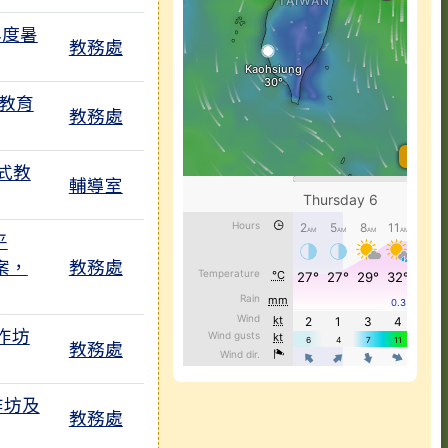
年度暑
教務處
與教育
教務處
式教
輔導室
附檔
平
案，
教務處
作坊
教務處
作坊及
教務處