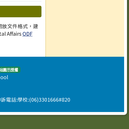
 開放文件格式，建
l Affairs
ODF
站圖示授權
hool
申訴電話:學校:(06)3301666#820