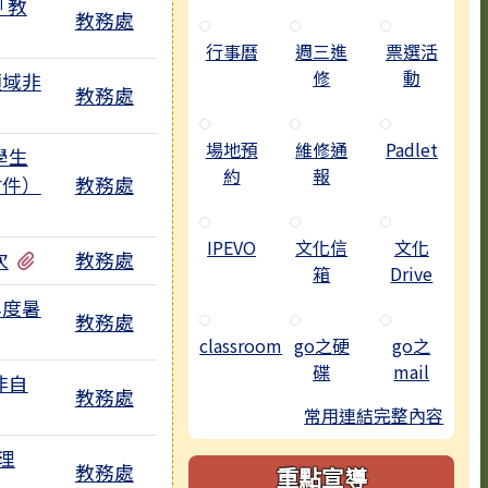
「教
教務處
行事曆
週三進
票選活
修
動
領域非
教務處
場地預
維修通
Padlet
學生
約
報
附件）
教務處
IPEVO
文化信
文化
有1個附檔
次
教務處
箱
Drive
年度暑
教務處
classroom
go之硬
go之
碟
mail
非自
教務處
有1個附檔
常用連結完整內容
理
教務處
重點宣導