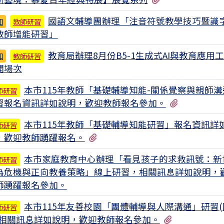
國語文輔導團辦理「注音符號教學技巧暨識
知
教師研習
教師增能研習」
教育局辦理8月份B5-1生成式AI與教育應用
知
教師研習
開場次
本市115年教師「基礎輔導知能-關係覺察與親師溝
師研習
有1個附檔
習報名資訊詳如說明，歡迎教師報名參加。
本市115年教師「基礎輔導知能研習」報名資訊詳
師研習
有1個附檔
，歡迎教師踴躍報名。
本市家庭教育中心辦理「看見孩子的求救訊號：新
師研習
為危機與正向教養策略」線上研習，相關訊息詳如說明，
師踴躍報名參加。
本市115年友善校園「團體輔導與人際溝通」研習(
師研習
有1個附檔
)相關訊息詳如說明，歡迎教師報名參加。