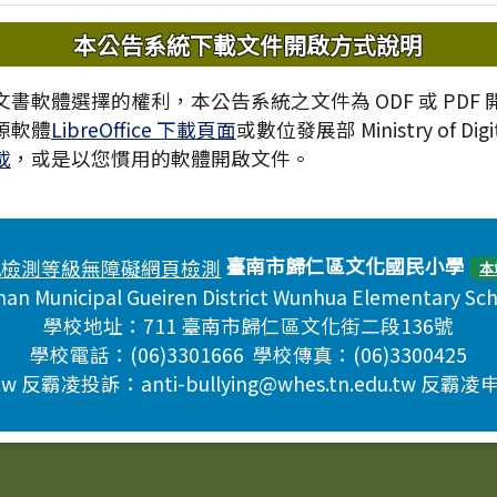
內容
本公告系統下載文件開啟方式說明
書軟體選擇的權利，本公告系統之文件為 ODF 或 PDF
源軟體
LibreOffice 下載頁面
或數位發展部 Ministry of Digita
載
，或是以您慣用的軟體開啟文件。
臺南市歸仁區文化國民小學
本
nan Municipal Gueiren District Wunhua Elementary Sc
學校地址：711 臺南市歸仁區文化街二段136號
學校電話：(06)3301666 學校傳真：(06)3300425
w 反霸凌投訴：anti-bullying@whes.tn.edu.tw 反霸凌