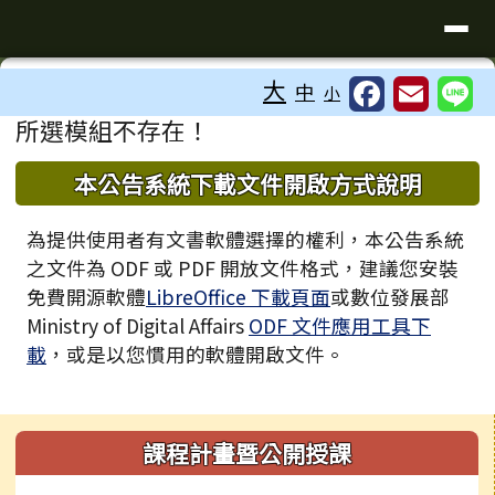
臺南市歸仁區文化國小全球資訊站
導覽列
跳至主內容區
工具列
大
中
小
⏸
頁尾區域
主內容區域
所選模組不存在！
下中區域內容
本公告系統下載文件開啟方式說明
為提供使用者有文書軟體選擇的權利，本公告系統
之文件為 ODF 或 PDF 開放文件格式，建議您安裝
免費開源軟體
LibreOffice 下載頁面
或數位發展部
Ministry of Digital Affairs
ODF 文件應用工具下
載
，或是以您慣用的軟體開啟文件。
左邊區域內容
課程計畫暨公開授課