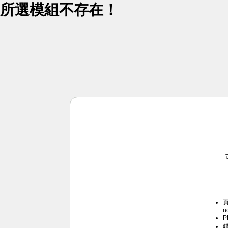
所選模組不存在！
頁
n
P
錯