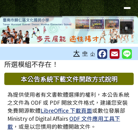
臺南市歸仁區文化國小全球資訊站
導覽列
跳至主內容區
⏸
工具列
大
中
小
頁尾區域
主內容區域
所選模組不存在！
下中區域內容
本公告系統下載文件開啟方式說明
為提供使用者有文書軟體選擇的權利，本公告系統
之文件為 ODF 或 PDF 開放文件格式，建議您安裝
免費開源軟體
LibreOffice 下載頁面
或數位發展部
Ministry of Digital Affairs
ODF 文件應用工具下
載
，或是以您慣用的軟體開啟文件。