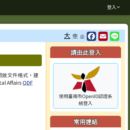
登入
大
中
小
⏸
右邊區域內容
請由此登入
 開放文件格式，建
l Affairs
ODF
使用臺南市OpenID認證系
統登入
常用連結