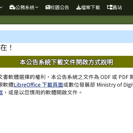
球資訊站
公務系統
校園公告
檔案下載
舊站
域
在！
內容
本公告系統下載文件開啟方式說明
書軟體選擇的權利，本公告系統之文件為 ODF 或 PDF
源軟體
LibreOffice 下載頁面
或數位發展部 Ministry of Digita
載
，或是以您慣用的軟體開啟文件。