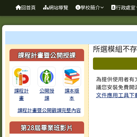
臺南市歸仁區文化國小全
導覽列
跳至主內容區
回首頁
網站導覽
學校簡介
行政處室
工具列
頁尾區域
主內容區
所選模組不存
左邊區域內容
課程計畫暨公開授課
下中區域
為提供使用者有文
議您安裝免費開
課程計
公開授
課本版
文件應用工具下
畫
課
本
課程計畫暨公開觀課完整內容
第28屆畢業班影片