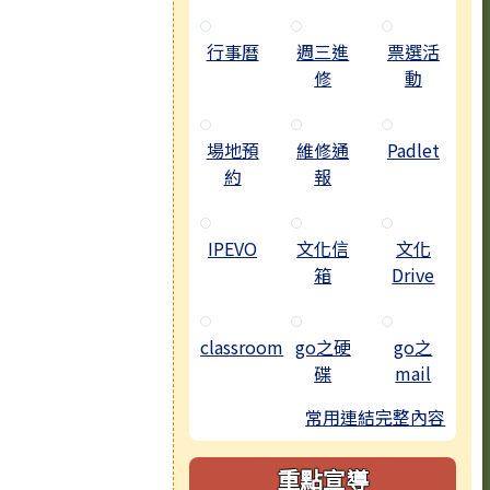
行事曆
週三進
票選活
修
動
場地預
維修通
Padlet
約
報
IPEVO
文化信
文化
箱
Drive
classroom
go之硬
go之
碟
mail
常用連結完整內容
重點宣導