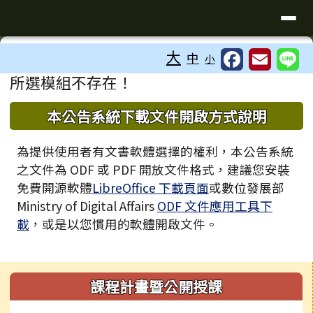
臺南市歸仁區文化國小全球資訊站
導覽列
跳至主內容區
工具列
大
中
小
⏸
頁尾區域
主內容區域
所選模組不存在！
下中區域內容
本公告系統下載文件開啟方式說明
為提供使用者有文書軟體選擇的權利，本公告系統
之文件為 ODF 或 PDF 開放文件格式，建議您安裝
免費開源軟體
LibreOffice 下載頁面
或數位發展部
Ministry of Digital Affairs
ODF 文件應用工具下
載
，或是以您慣用的軟體開啟文件。
左邊區域內容
課程計畫暨公開授課