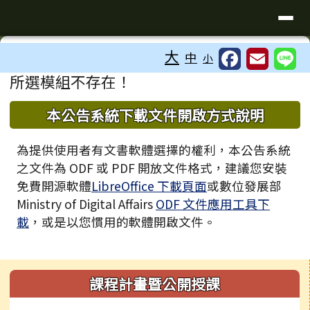
臺南市歸仁區文化國小全球資訊站
導覽列
跳至主內容區
工具列
大
中
小
⏸
頁尾區域
主內容區域
所選模組不存在！
下中區域內容
本公告系統下載文件開啟方式說明
為提供使用者有文書軟體選擇的權利，本公告系統
之文件為 ODF 或 PDF 開放文件格式，建議您安裝
免費開源軟體
LibreOffice 下載頁面
或數位發展部
Ministry of Digital Affairs
ODF 文件應用工具下
載
，或是以您慣用的軟體開啟文件。
左邊區域內容
課程計畫暨公開授課