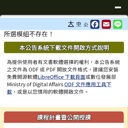
臺南市歸仁區文化國小全球資訊站
導覽列
跳至主內容區
工具列
大
中
小
⏸
頁尾區域
主內容區域
所選模組不存在！
下中區域內容
本公告系統下載文件開啟方式說明
為提供使用者有文書軟體選擇的權利，本公告系統
之文件為 ODF 或 PDF 開放文件格式，建議您安裝
免費開源軟體
LibreOffice 下載頁面
或數位發展部
Ministry of Digital Affairs
ODF 文件應用工具下
載
，或是以您慣用的軟體開啟文件。
左邊區域內容
課程計畫暨公開授課