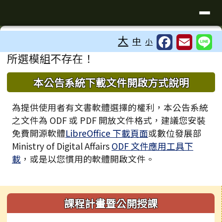
臺南市歸仁區文化國小全球資訊站
導覽列
跳至主內容區
工具列
大
中
小
⏸
頁尾區域
主內容區域
所選模組不存在！
下中區域內容
本公告系統下載文件開啟方式說明
為提供使用者有文書軟體選擇的權利，本公告系統
之文件為 ODF 或 PDF 開放文件格式，建議您安裝
免費開源軟體
LibreOffice 下載頁面
或數位發展部
Ministry of Digital Affairs
ODF 文件應用工具下
載
，或是以您慣用的軟體開啟文件。
左邊區域內容
課程計畫暨公開授課