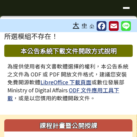
臺南市歸仁區文化國小全球資訊站
導覽列
跳至主內容區
工具列
大
中
小
⏸
頁尾區域
主內容區域
所選模組不存在！
下中區域內容
本公告系統下載文件開啟方式說明
為提供使用者有文書軟體選擇的權利，本公告系統
之文件為 ODF 或 PDF 開放文件格式，建議您安裝
免費開源軟體
LibreOffice 下載頁面
或數位發展部
Ministry of Digital Affairs
ODF 文件應用工具下
載
，或是以您慣用的軟體開啟文件。
左邊區域內容
課程計畫暨公開授課