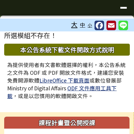
臺南市歸仁區文化國小全球資訊站
導覽列
跳至主內容區
工具列
大
中
小
⏸
頁尾區域
主內容區域
所選模組不存在！
下中區域內容
本公告系統下載文件開啟方式說明
為提供使用者有文書軟體選擇的權利，本公告系統
之文件為 ODF 或 PDF 開放文件格式，建議您安裝
免費開源軟體
LibreOffice 下載頁面
或數位發展部
Ministry of Digital Affairs
ODF 文件應用工具下
載
，或是以您慣用的軟體開啟文件。
左邊區域內容
課程計畫暨公開授課