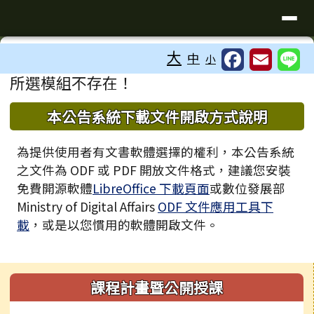
臺南市歸仁區文化國小全球資訊站
導覽列
跳至主內容區
工具列
大
中
小
⏸
頁尾區域
主內容區域
所選模組不存在！
下中區域內容
本公告系統下載文件開啟方式說明
為提供使用者有文書軟體選擇的權利，本公告系統
之文件為 ODF 或 PDF 開放文件格式，建議您安裝
免費開源軟體
LibreOffice 下載頁面
或數位發展部
Ministry of Digital Affairs
ODF 文件應用工具下
載
，或是以您慣用的軟體開啟文件。
左邊區域內容
課程計畫暨公開授課