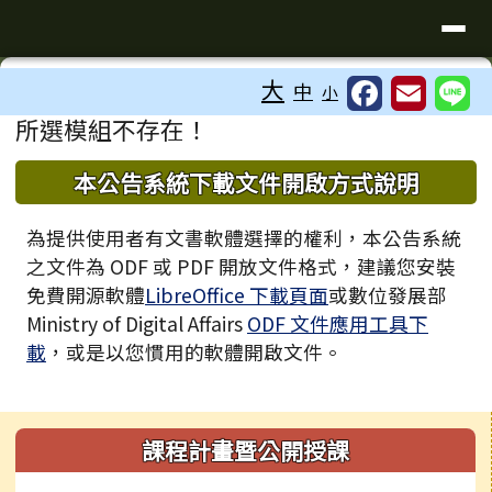
臺南市歸仁區文化國小全球資訊站
導覽列
跳至主內容區
工具列
大
中
小
⏸
頁尾區域
主內容區域
所選模組不存在！
下中區域內容
本公告系統下載文件開啟方式說明
為提供使用者有文書軟體選擇的權利，本公告系統
之文件為 ODF 或 PDF 開放文件格式，建議您安裝
免費開源軟體
LibreOffice 下載頁面
或數位發展部
Ministry of Digital Affairs
ODF 文件應用工具下
載
，或是以您慣用的軟體開啟文件。
左邊區域內容
課程計畫暨公開授課