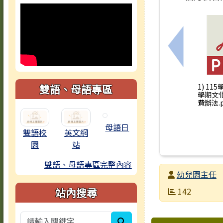
上一筆：臺
雙語、母語專區
1) 11
學期文
費辦法.p
母語日
雙語校
英文網
園
站
雙語、母語專區完整內容
發布者
幼兒園主任
發布日期
瀏覽次數
站內搜尋
142
search