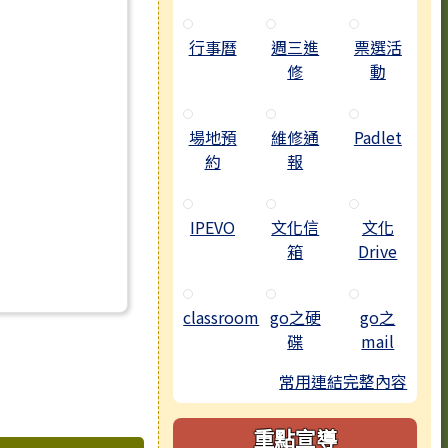
行事曆
週三進
票選活
修
動
理教師甄選錄取名單
場地預
維修通
Padlet
約
報
IPEVO
文化信
文化
箱
Drive
classroom
go之硬
go之
碟
mail
常用連結完整內容
重點宣導