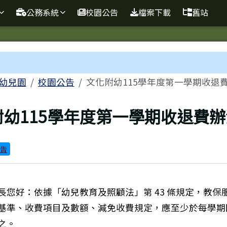
球資訊站
公務系統
校園公告
檔案下載
舊站
域
幼兒園
校園公告
文化附幼115學年度第一學期收退
頁
附幼115學年度第一學期收退費辦
告
長您好：依據「幼兒教育及照顧法」第 43 條規定，教保
基準、收費項目及數額、減免收費規定，應至少於每學期
之。