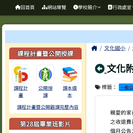
臺南市歸仁區文化國小全
導覽列
跳至主內容區
回首頁
網站導覽
學校簡介
行政處室
工具列
頁尾區域
主內容區
Home
文化國小
左邊區域內容
課程計畫暨公開授課
回上
文化
標籤：
一般公
課程計
公開授
課本版
畫
課
本
課程計畫暨公開觀課完整內容
親愛的家
之收退費
第28屆畢業班影片
個月公告