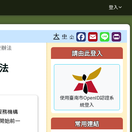
登入
大
中
小
⏸
費辦法
右邊區域內容
請由此登入
法
使用臺南市OpenID認證系
統登入
服務機構
開始前一
常用連結