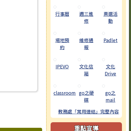
行事曆
週三進
票選活
修
動
理教師甄選錄取名單
場地預
維修通
Padlet
約
報
IPEVO
文化信
文化
箱
Drive
classroom
go之硬
go之
碟
mail
教務處「常用連結」完整內容
重點宣導