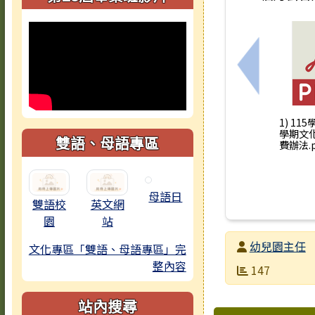
上一筆：臺
1) 11
學期文
雙語、母語專區
費辦法.p
母語日
雙語校
英文網
園
站
發布者
幼兒園主任
文化專區「雙語、母語專區」完
整內容
發布日期
瀏覽次數
147
站內搜尋