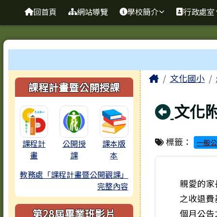
臺南市歸仁區文化國小全
導覽列
跳至主內容區
回首頁
網站導覽
學校簡介
行政處室
工具列
頁尾區域
主內容區
Home
文化國小
左邊區域內容
課程計畫暨公開授課
回上
文化
標籤：
一般公
課程計
公開授
課本版
畫
課
本
教務處「課程計畫暨公開觀課」
親愛的家
完整內容
之收退費
第28屆畢業班影片
個月公告