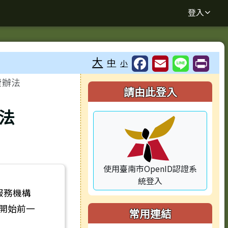
登入
大
中
小
⏸
費辦法
右邊區域內容
請由此登入
法
使用臺南市OpenID認證系
統登入
服務機構
開始前一
常用連結