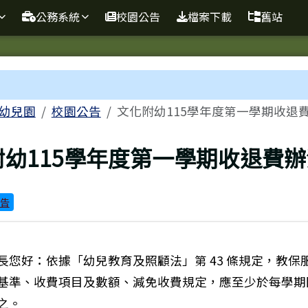
球資訊站
公務系統
校園公告
檔案下載
舊站
域
幼兒園
校園公告
文化附幼115學年度第一學期收退
頁
附幼115學年度第一學期收退費辦
告
長您好：依據「幼兒教育及照顧法」第 43 條規定，教保
基準、收費項目及數額、減免收費規定，應至少於每學期
之。