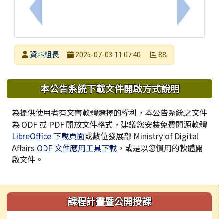
上一筆：臺南市ADHD中心115年度適應體育創意
下一筆：
發布者
資料組長
88
2026-07-03 11:07:40
發布日期
瀏覽次數
下中區域內容
本公告系統下載文件開啟方式說明
為提供使用者有文書軟體選擇的權利，本公告系統之文件
為 ODF 或 PDF 開放文件格式，建議您安裝免費開源軟體
LibreOffice 下載頁面
或數位發展部 Ministry of Digital
Affairs
ODF 文件應用工具下載
，或是以您慣用的軟體開
啟文件。
左邊區域內容
課程計畫暨公開授課