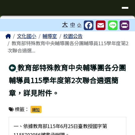
臺南市歸仁區文化國小全球資訊站
導覽列
跳至主內容區
工具列
大
中
小
⏸
頁尾區域
主內容區域
Home
文化國小
輔導室
校園公告
教育部特殊教育中央輔導團各分團輔導員115學年度第2
次聯合遴選...
回上頁
教育部特殊教育中央輔導團各分團
輔導員115學年度第2次聯合遴選簡
章，詳見附件。
標籤：
轉知
一、依據教育部115年6月25日臺教授國字第
1155702056號書函辦理。