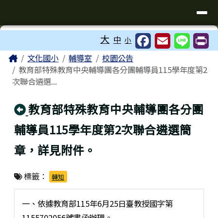
臺南市歸仁區文化國小全球資訊站
導覽列
跳至主內容區
工具列
大
中
小
⏸
頁尾區域
主內容區域
Home
文化國小
輔導室
校園公告
教育部特殊教育中央輔導團各分團輔導員115學年度第2
次聯合遴選...
回上頁
教育部特殊教育中央輔導團各分團
輔導員115學年度第2次聯合遴選簡
章，詳見附件。
標籤：
轉知
一、依據教育部115年6月25日臺教授國字第
1155702056號書函辦理。