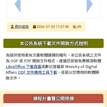
上一筆：臺南市ADHD中心115年度適應體育創意
下一筆：
發布者
資料組長
89
2026-07-03 11:07:40
發布日期
瀏覽次數
下中區域內容
本公告系統下載文件開啟方式說明
為提供使用者有文書軟體選擇的權利，本公告系統之文件
為 ODF 或 PDF 開放文件格式，建議您安裝免費開源軟體
LibreOffice 下載頁面
或數位發展部 Ministry of Digital
Affairs
ODF 文件應用工具下載
，或是以您慣用的軟體開
啟文件。
左邊區域內容
課程計畫暨公開授課