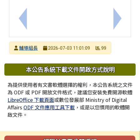
上一筆：教育部特殊教育中央輔導團各分團輔導員11
下一筆：
發布者
輔導組長
99
2026-07-03 11:01:09
發布日期
瀏覽次數
下中區域內容
本公告系統下載文件開啟方式說明
為提供使用者有文書軟體選擇的權利，本公告系統之文件
為 ODF 或 PDF 開放文件格式，建議您安裝免費開源軟體
LibreOffice 下載頁面
或數位發展部 Ministry of Digital
Affairs
ODF 文件應用工具下載
，或是以您慣用的軟體開
啟文件。
左邊區域內容