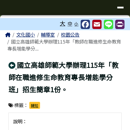
臺南市歸仁區文化國小全球資訊站
導覽列
跳至主內容區
工具列
大
中
小
⏸
頁尾區域
主內容區域
Home
文化國小
輔導室
校園公告
國立高雄師範大學辦理115年「教師在職進修生命教育
專長增能學分...
回上頁
國立高雄師範大學辦理115年「教
師在職進修生命教育專長增能學分
班」招生簡章1份。
標籤：
轉知
說明：