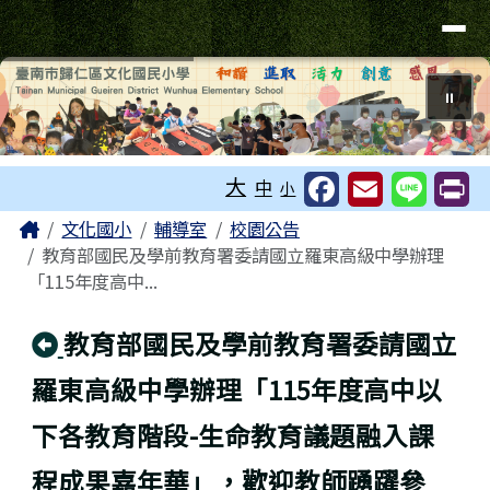
臺南市歸仁區文化國小全球資訊站
導覽列
跳至主內容區
⏸
工具列
大
中
小
頁尾區域
主內容區域
Home
文化國小
輔導室
校園公告
教育部國民及學前教育署委請國立羅東高級中學辦理
「115年度高中...
回上頁
教育部國民及學前教育署委請國立
羅東高級中學辦理「115年度高中以
下各教育階段-生命教育議題融入課
程成果嘉年華」，歡迎教師踴躍參