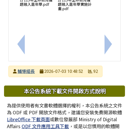
題融入嘉年華.pdf
題融入嘉年華實施計
畫.pdf
上一筆：國立高雄師範大學辦理115年「教師在職進
下一筆：
發布者
輔導組長
92
2026-07-03 10:48:52
發布日期
瀏覽次數
下中區域內容
本公告系統下載文件開啟方式說明
為提供使用者有文書軟體選擇的權利，本公告系統之文件
為 ODF 或 PDF 開放文件格式，建議您安裝免費開源軟體
LibreOffice 下載頁面
或數位發展部 Ministry of Digital
Affairs
ODF 文件應用工具下載
，或是以您慣用的軟體開