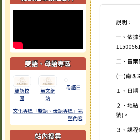
說明：
一、依據
115005
二、旨案
雙語、母語專區
(一)南區
母語日
１、日期
雙語校
英文網
園
站
２、地點
文化專區「雙語、母語專區」完
號)。
整內容
３、課程代
站內搜尋