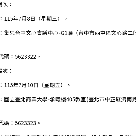
場次：
：115年7月8日（星期三）。
：集思台中文心會議中心-G1廳（台中市西屯區文心路二段
碼：5623322。
場次：
：115年7月10日（星期五）。
立高雄師範大學辦理115年「教師在職進修生命教育專長
：國立臺北商業大學-承曦樓405教室(臺北市中正區濟南路
碼：5623323。