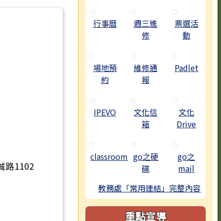
行事曆
週三進
票選活
修
動
場地預
維修通
Padlet
約
報
IPEVO
文化信
文化
箱
Drive
classroom
go之硬
go之
路1102
碟
mail
教務處「常用連結」完整內容
重點宣導