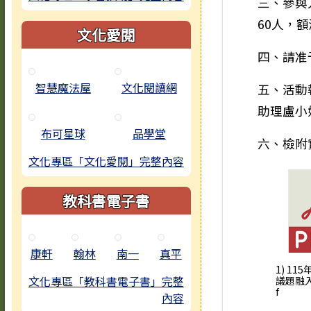
三、參與
60人，
文化愛閱
四、請准
智慧魔法屋
文化閱讀網
五、活動
助理盧小姐
布可星球
品學堂
六、檢附
文化專區「文化愛閱」完整內容
教科書電子書
康軒
翰林
南一
真平
1) 11
文化專區「教科書電子書」完整
議題融入
f
內容