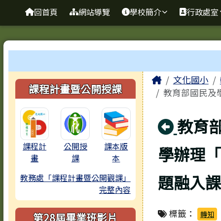
臺南市歸仁區文化國小全
導覽列
跳至主內容區
回首頁
網站導覽
學校簡介
行政處室
工具列
頁尾區域
主內容區
Home
文化國小
左邊區域內容
課程計畫暨公開授課
教育部國民及學
回上
教育
課程計
公開授
課本版
學辦理「
畫
課
本
題融入課
教務處「課程計畫暨公開觀課」
完整內容
標籤：
轉知
第28屆畢業班影片