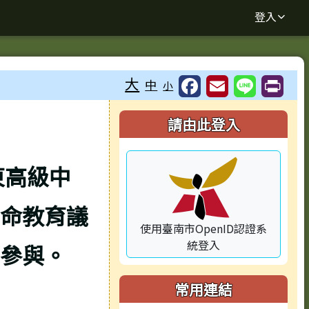
登入
大
中
小
⏸
右邊區域內容
請由此登入
東高級中
生命教育議
使用臺南市OpenID認證系
統登入
參與。
常用連結