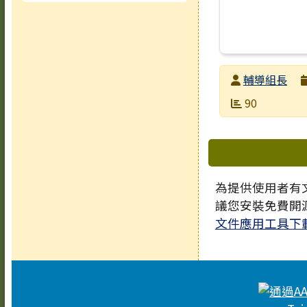
發布者
輔導組長
發布日期
瀏覽次數
90
下中區域
為提供使用者有文
議您安裝免費開
文件應用工具下
頁尾區域內容