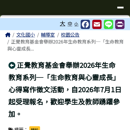
臺南市歸仁區文化國小全球資訊站
導覽列
跳至主內容區
工具列
大
中
小
⏸
頁尾區域
主內容區域
Home
文化國小
輔導室
校園公告
正覺教育基金會舉辦2026年生命教育系列─「生命教育
與心靈成長...
回上頁
正覺教育基金會舉辦2026年生命
教育系列─「生命教育與心靈成長」
心得寫作徵文活動，自2026年7月1日
起受理報名，歡迎學生及教師踴躍參
加。
標籤：
轉知