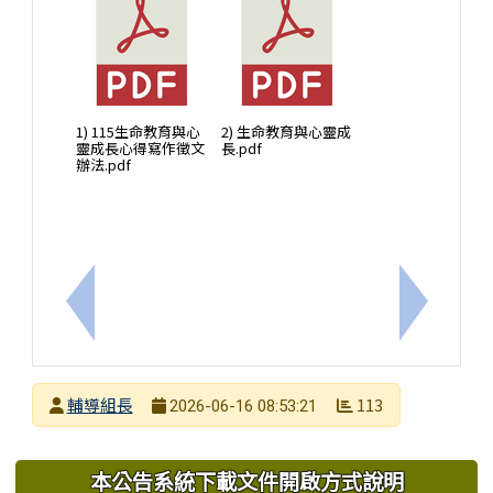
1) 115生命教育與心
2) 生命教育與心靈成
靈成長心得寫作徵文
長.pdf
辦法.pdf
上一筆：衛生福利部轉知我國身心障礙者權利公約（C
下一筆：
發布者
輔導組長
113
2026-06-16 08:53:21
發布日期
瀏覽次數
下中區域內容
本公告系統下載文件開啟方式說明